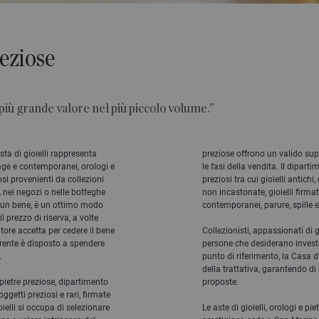
reziose
più grande valore nel più piccolo volume.”
asta di gioielli rappresenta
preziose offrono un valido supp
tage e contemporanei, orologi e
le fasi della vendita. Il diparti
iosi provenienti da collezioni
preziosi tra cui gioielli antich
, nei negozi o nelle botteghe
non incastonate, gioielli firma
i un bene, è un ottimo modo
contemporanei, parure, spille 
l prezzo di riserva, a volte
ore accetta per cedere il bene
Collezionisti, appassionati di g
irente è disposto a spendere
persone che desiderano investi
.
punto di riferimento, la Casa d’
della trattativa, garantendo di 
 pietre preziose, dipartimento
proposte.
etti preziosi e rari, firmate
oielli si occupa di selezionare
Le aste di gioielli, orologi e p