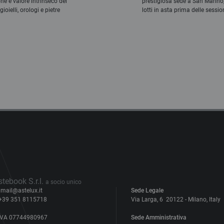
ione e valore intrinseco del
prestigiosa sede a San Marino
ioielli, orologi e pietre
lotti in asta prima delle sessio
stebook S.r.l.
a socio unico
mail@astelux.it
Sede Legale
+39 351 8115718
Via Larga, 6
20122
-
Milano
,
Italy
IVA
07744980967
Sede Amministrativa