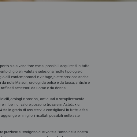
orto sia a venditore che ai possibili acquirenti in tutte
mento di gioielli valuta e seleziona molte tipologie di
i, gioielli contemporanei e vintage, pietre preziose anche
ti da note Maison, orologi da polso e da tasca, antichi e
e raffinati accessori da uomo e da donna.
ioielli, orologi e preziosi, antiquari o semplicemente
re in beni di valore possono trovare in AsteLux un
Aste in grado di assistervi e consigliarvi in tutte le fasi
raggiungere i migliori risultati possibili nelle aste
ietre preziose si svolgono due volte all’anno nella nostra