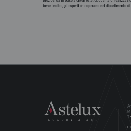
preziosi da in base a criteri estetici, qualità di realizzaz
bene. Inoltre, gli esperti che operano nel dipartimento di g
A
M
T
P.