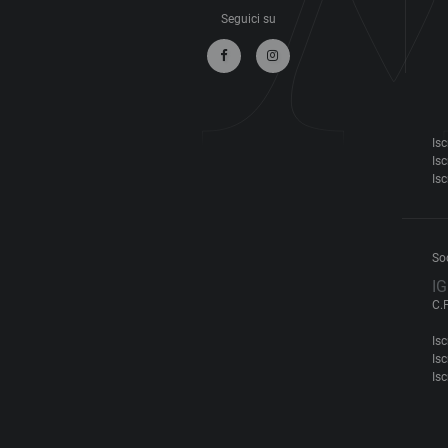
Seguici su
Isc
Isc
Isc
So
IG
C.
Isc
Isc
Isc