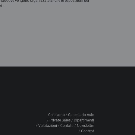
, laddove vengono organizzate anche le esposizioni dei
ni.
Chi siamo
Calendario Aste
Private Sales
Dipartimenti
Valutazioni
Contatti
Newsletter
Content