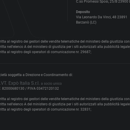
C.so Promessi Sposi, 25/B 23900 
Deposito
Via Leonardo Da Vinci, 48 23891
Barzanò (LC)
ritta al registro dei gestori delle vendite telematiche del ministero della giustizia c
ritta nell'elenco A del ministero di giustizia per i siti autorizzati alla pubblicità leg
ritta al registro degli operatori di comunicazione nr. 29687;
cietà soggetta a Direzione e Coordinamento di:
.VT. Expò Italia S.r.l.
a socio unico
F. 82000680130 / P.IVA 03472120132
ritta al registro dei gestori delle vendite telematiche del ministero della giustizia 
ritta nell'elenco A del ministero di giustizia per i siti autorizzati alla pubblicità leg
ritta al registro degli operatori di comunicazione nr. 32831;