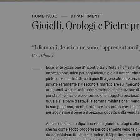
HOME PAGE
DIPARTIMENTI
Gioielli, Orologi e Pietre p
“I diamanti, densi come sono, rappresentano il 
Coco Chanel
Eccellente occasione d’incontro tra offerta e richiesta, l’
un’occasione unica per aggiudicarsi gioielli antichi, vin
pietre preziose. Infatti, certi gioielli e generalmente prez
private, raramente si riescono a rintracciare sul mercato
artigianali. Anche l'asta, come metodo di alienazione d
per stabilire il valore economico di un oggetto prezioso: i
uguale alla base d’asta, è la somma minima che il vendit
in suo possesso, mentre l’offerta è la somma che l’acqu
per acquistare il bene o il prezioso oggetto della vendita
AsteLux dedica un dipartimento ai gioielli, orologi e alle
che ha come scopo proporre periodicamente vendite di ogg
da note Maison italiane e straniere. Il Dipartimento di gi