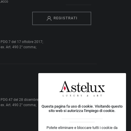
Lecco
REGISTRATI
on PDG 7 del 17 ottobre 2017;
ale ex. Art. 490 2° comma;
con PDG 47 del 28 dicembre 2018;
ale ex. Art. 490 2° comma;
Questa pagina fa uso di cookie. Visitando questo
sito web si autorizza l'impiego di cookie.
Potete eliminare e bloccare tutti i cookie da