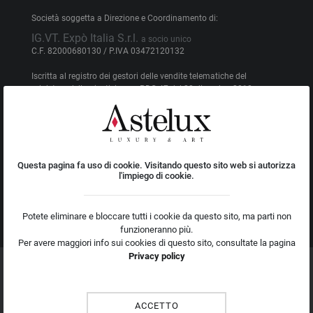
Società soggetta a Direzione e Coordinamento di:
IG.VT. Expò Italia S.r.l.
a socio unico
C.F. 82000680130 / P.IVA 03472120132
Iscritta al registro dei gestori delle vendite telematiche del
ministero della giustizia con PDG 47 del 28 dicembre 2018;
Iscritta nell'elenco A del ministero di giustizia per i siti autorizzati
alla pubblicità legale ex. Art. 490 2° comma;
Iscritta al registro degli operatori di comunicazione nr. 32831;
Questa pagina fa uso di cookie. Visitando questo sito web si autorizza
l'impiego di cookie.
Potete eliminare e bloccare tutti i cookie da questo sito, ma parti non
funzioneranno più.
Per avere maggiori info sui cookies di questo sito, consultate la pagina
Privacy policy
Web Agency
Mappa del sito
Privacy policy
Copyright Astebook S.r.l.
a socio unico
2020. All rights reserved.
I testi e
ACCETTO