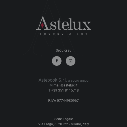
Seguici su
Astebook S.r.l.
a socio unico
M
mail@astelux.it
T
+39 351 8115718
P.IVA
07744980967
Sede Legale
Via Larga, 6
20122
-
Milano
,
Italy